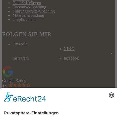
Chef & Kollegen
Executive-Coaching
Führungskräfte-Coaching
Mitarbeiterbindung
Outplacement
FOLGEN SIE MIR
LinkedIn
XING
Instagram
facebook
Google Rating
4.9
KONTAKT
Dr. Bernd Slaghuis
Steinfelder Gasse 14
50670 Köln