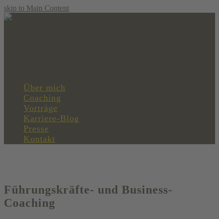
skip to Main Content
Open Mobile Menu
envelope
Über mich
Coaching
Vorträge
Karriere-Blog
Presse
Kontakt
Führungskräfte- und Business-
Coaching